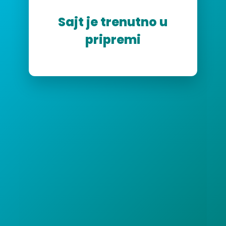
Sajt je trenutno u
pripremi