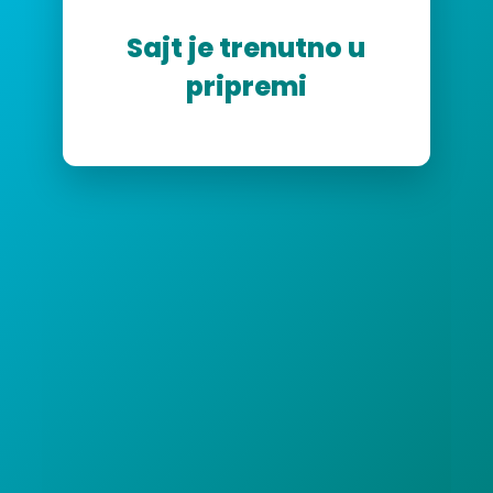
Sajt je trenutno u
pripremi