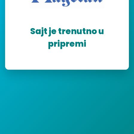
Sajt je trenutno u
pripremi