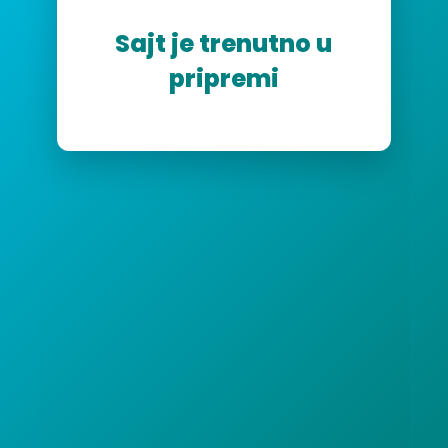
Sajt je trenutno u
pripremi