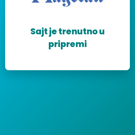
Sajt je trenutno u
pripremi