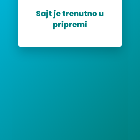
Sajt je trenutno u
pripremi