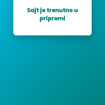
Sajt je trenutno u
pripremi