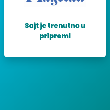
Sajt je trenutno u
pripremi