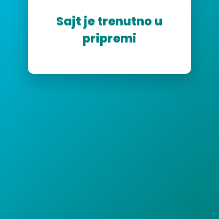
Sajt je trenutno u
pripremi