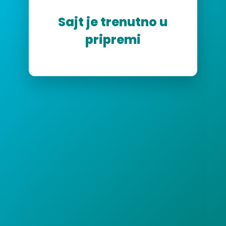
Sajt je trenutno u
pripremi