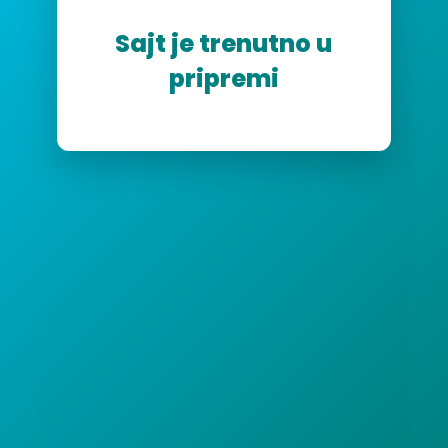
Sajt je trenutno u
pripremi