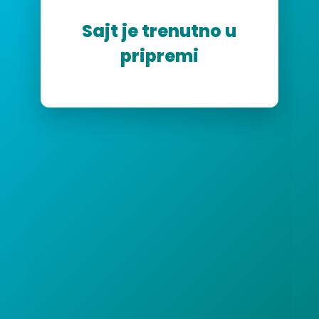
Sajt je trenutno u
pripremi