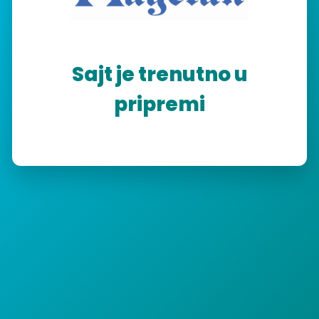
Sajt je trenutno u
pripremi