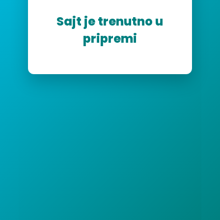
Sajt je trenutno u
pripremi