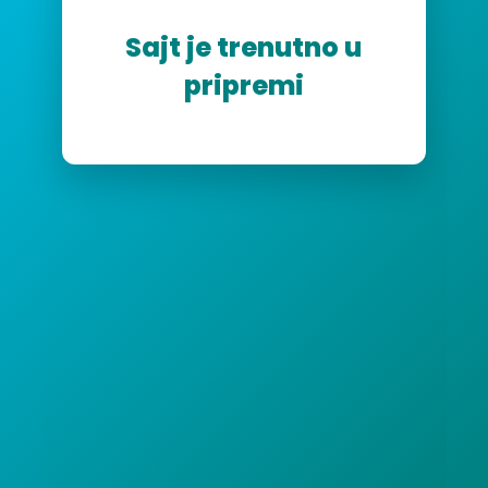
Sajt je trenutno u
pripremi