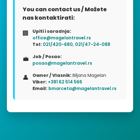
You can contact us / Možete
nas kontaktirati:
Upiti i saradnja:
🏢
office@magelantravel.rs
Tel:
021/420-680
,
021/47-24-088
Job / Posao:
💼
posao@magelantravel.rs
Owner / Vlasnik:
Biljana Magelan
👤
Viber:
+381 62 514 566
Email:
bmarceta@magelantravel.rs