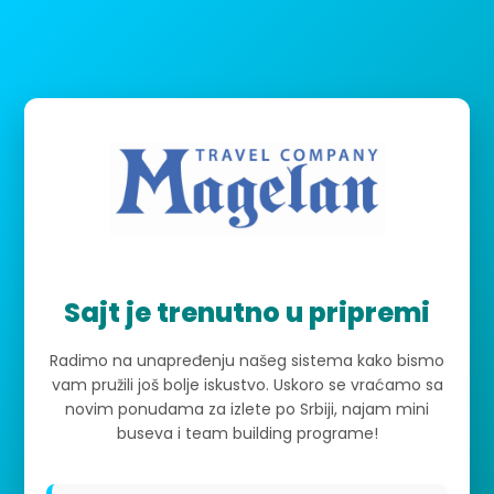
Sajt je trenutno u pripremi
Radimo na unapređenju našeg sistema kako bismo
vam pružili još bolje iskustvo. Uskoro se vraćamo sa
novim ponudama za izlete po Srbiji, najam mini
buseva i team building programe!