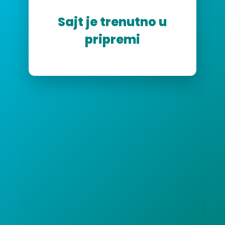
Sajt je trenutno u
pripremi