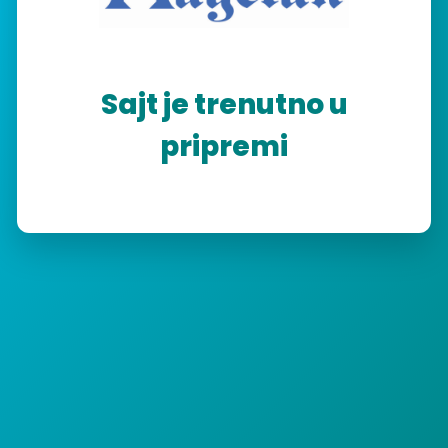
Sajt je trenutno u
pripremi