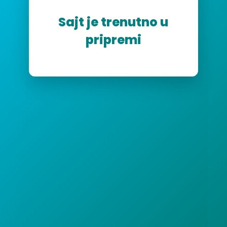
Sajt je trenutno u
pripremi