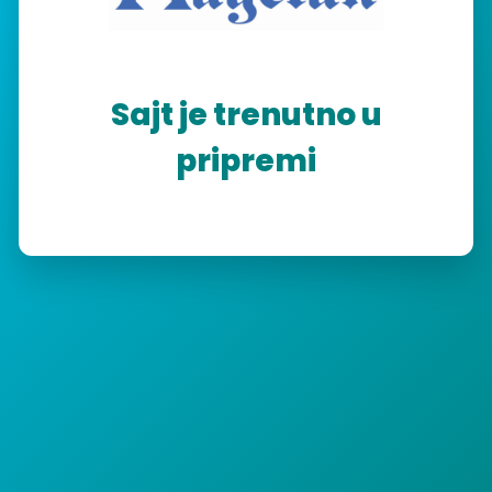
Sajt je trenutno u
pripremi