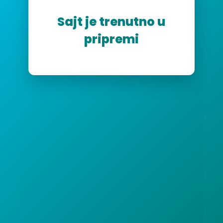
Sajt je trenutno u
pripremi