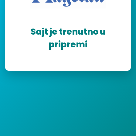
Sajt je trenutno u
pripremi