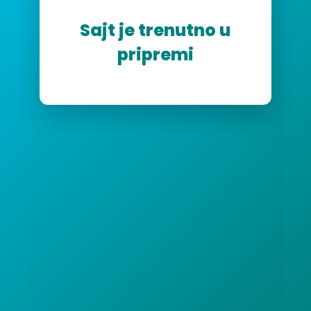
Sajt je trenutno u
pripremi