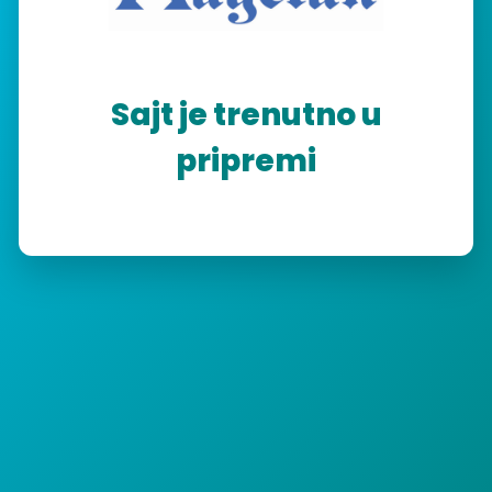
Sajt je trenutno u
pripremi