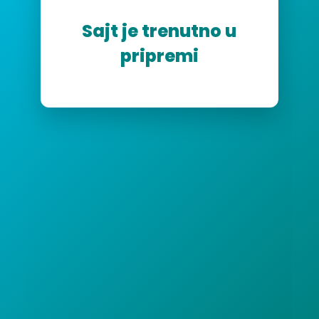
Sajt je trenutno u
pripremi