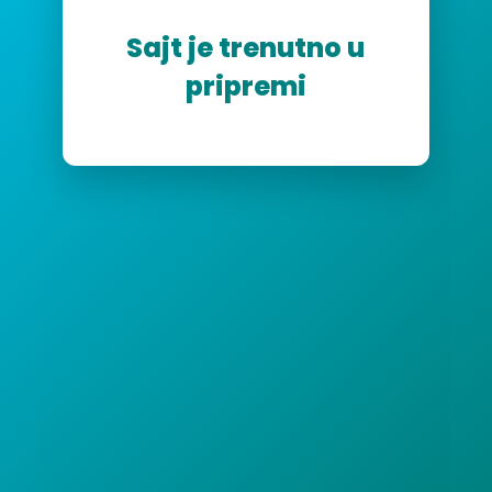
Sajt je trenutno u
pripremi