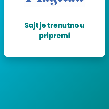
Sajt je trenutno u
pripremi