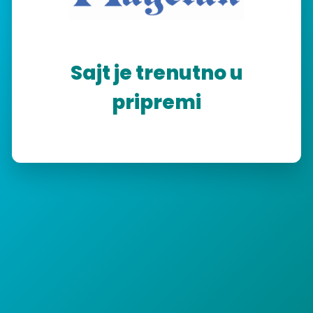
Sajt je trenutno u
pripremi