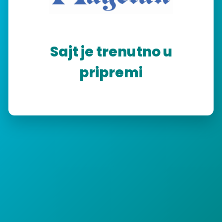
Sajt je trenutno u
pripremi