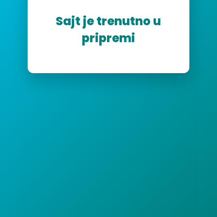
Sajt je trenutno u
pripremi